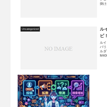
掛け
ル
Uncategorized
ビ
ルイ
バリ
ルダ
M408