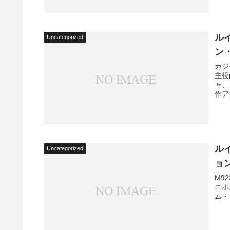
ル
Uncategorized
ン
カジ
主役
ャ、
作ア
ル
Uncategorized
ョ
M92
ニポ
ム・