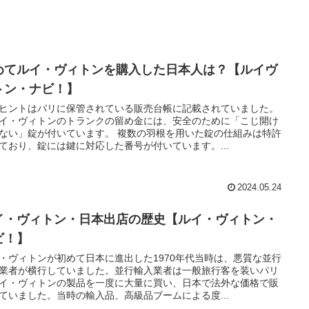
めてルイ・ヴィトンを購入した日本人は？【ルイヴ
トン・ナビ！】
ヒントはパリに保管されている販売台帳に記載されていました。
・ヴィトンのトランクの留め金には、安全のために「こじ開け
ない」錠が付いています。 複数の羽根を用いた錠の仕組みは特許
ており、錠には鍵に対応した番号が付いています。...
2024.05.24
イ・ヴィトン・日本出店の歴史【ルイ・ヴィトン・
ビ！】
・ヴィトンが初めて日本に進出した1970年代当時は、悪質な並行
業者が横行していました。並行輸入業者は一般旅行客を装いパリ
イ・ヴィトンの製品を一度に大量に買い、日本で法外な価格で販
ていました。当時の輸入品、高級品ブームによる度...