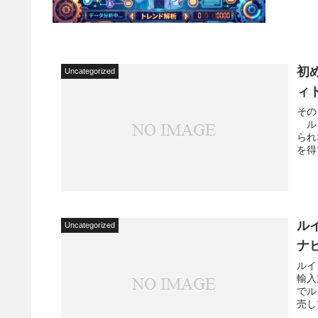
初
Uncategorized
ィ
その
ルイ
られ
を得
ル
Uncategorized
ナ
ルイ
輸入
でル
売し