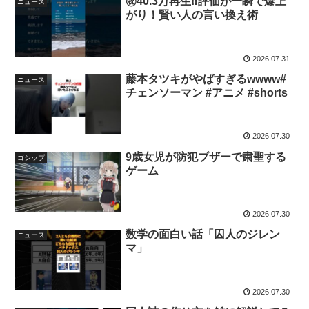
㊗️40.3万再生‼️評価が一瞬で爆上
ニュース
がり！賢い人の言い換え術
2026.07.31
藤本タツキがやばすぎるwwww#
ニュース
チェンソーマン #アニメ #shorts
2026.07.30
9歳女児が防犯ブザーで粛聖する
ゴシップ
ゲーム
2026.07.30
数学の面白い話「囚人のジレン
ニュース
マ」
2026.07.30