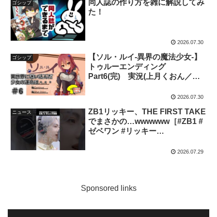
同人誌の作り方を雑に解説してみ
ゴシップ
た！
2026.07.30
【ソル・ルイ-異界の魔法少女-】
ゴシップ
トゥルーエンディング
Part6(完) 実況(上月くおん／
Vtuber)
2026.07.30
ZB1リッキー、THE FIRST TAKE
ニュース
でまさかの…wwwwww［#ZB1 #
ゼベワン #リッキー
#ZEROBASEONE #제로베이스
원］
2026.07.29
Sponsored links