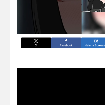
X
Facebook
Hatena Bookma