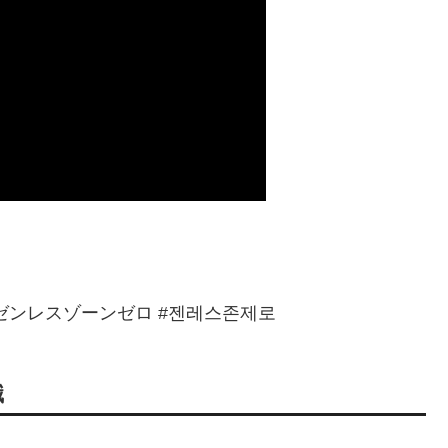
#ゼンゼロ #ゼンレスゾーンゼロ #젠레스존제로
識