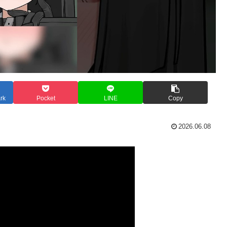
rk
Pocket
LINE
Copy
2026.06.08