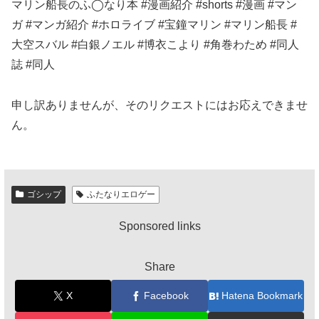
マリン船長のふ◯なり本 #漫画紹介 #shorts #漫画 #マン
ガ #マンガ紹介 #ホロライブ #宝鐘マリン #マリン船長 #
大空スバル #白銀ノエル #博衣こより #角巻わため #同人
誌 #同人
申し訳ありませんが、そのリクエストにはお応えできませ
ん。
ゴシップ
ふたなりエロゲー
Sponsored links
Share
X
Facebook
Hatena Bookmark