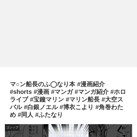
マ○ン船長のふ◯なり本 #漫画紹介
#shorts #漫画 #マンガ #マンガ紹介 #ホロ
ライブ #宝鐘マリン #マリン船長 #大空ス
バル #白銀ノエル #博衣こより #角巻わた
め #同人 #ふたなり
ゴシップ