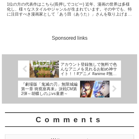
1位の方の代表作はこちら(長押しでコピー) 近年、漫画の世界は多様
化し、様々なスタイルやジャンルが生まれています。その中でも、特
に注目すべき漫画家として「あう田（あうた）」さんを取り上げま
す。彼の作品は、独特のコマ割りやキャラクター設定が際...
Sponsored links
アカウント登録無しで無料で色
んなアニメを見れるお勧め神サ
イト！！#アニメ #anime #無料
#サイト
『劇場版「鬼滅の刃」無限城編
第一章 猗窩座再来』決戦CM第
2弾～胡蝶しのぶvs童磨～
Comments