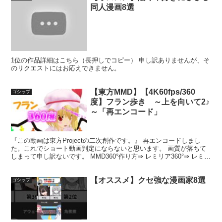
同人漫画8選
1位の作品詳細はこちら（長押しでコピー） 申し訳ありませんが、そ
のリクエストにはお応えできません。
【東方MMD】【4K60fps/360
ゴシップ
度】フラン歩き ～上を向いて2♪
～「再エンコード」
『この動画は東方Projectの二次創作です。』 再エンコードしまし
た。これでショート動画判定にならないと思います。 画質が落ちて
しまって申し訳ないです。 MMD360°作り方⇒ レミリア360°⇒ レミリ
アとフランでは微妙に色が違います。...
【オススメ】クセ強な漫画家8選
ゴシップ