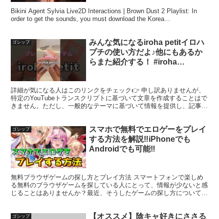
Bikini Agent Sylvia Live2D Interactions | Brown Dust 2 Playlist: In
order to get the sounds, you must download the Korea...
みんな気になるiroha petitイロハ
ゴシップ
プチの使い方だよ♪他にもあるか
らまた紹介する！ #iroha
#irohapetit #イロハプチ #shorts
詳細が気になる人はこのリンクをチェック👉 申し訳ありませんが、
特定のYouTubeトランスクリプトに基づいて文章を作成することはで
きません。ただし、一般的なテーマに基づいて情報を提供し、記事を
作成することは可能です。どのようなトピックで記事...
スマホで無料でエロゲーをプレイ
ゴシップ
する方法を解説‼︎iPhoneでも
Androidでも可能‼︎
無料ブラウザゲームの探し方とプレイ方法 スマートフォンで楽しめ
る無料のブラウザゲームを探している人にとって、情報が少ないと感
じることはありませんか？最近、そうしたゲームの探し方について多
くの質問が寄せられました。今回は、そんな方々のために、...
【オススメ】陰キャ好きにささる
ゴシップ