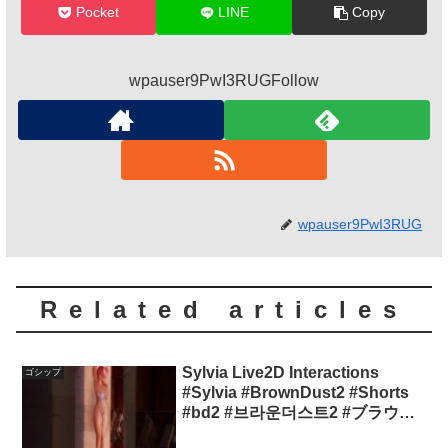
Pocket
LINE
Copy
wpauser9PwI3RUGFollow
wpauser9PwI3RUG
Related articles
Sylvia Live2D Interactions
ゴシップ
#Sylvia #BrownDust2 #Shorts
#bd2 #브라운더스트2 #ブラウン
ダスト2