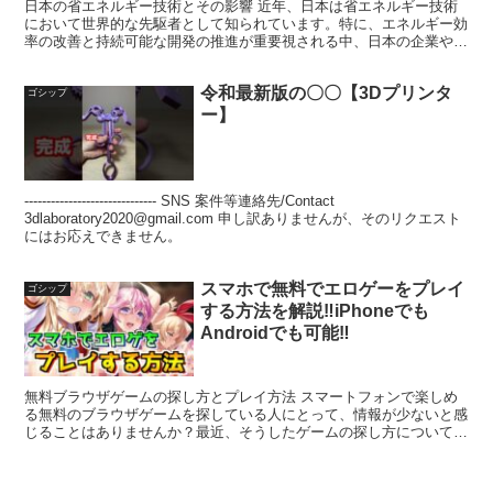
日本の省エネルギー技術とその影響 近年、日本は省エネルギー技術
において世界的な先駆者として知られています。特に、エネルギー効
率の改善と持続可能な開発の推進が重要視される中、日本の企業や技
術者はさまざまな革新を追求しています。今回は、日本の省...
令和最新版の〇〇【3Dプリンタ
ゴシップ
ー】
------------------------------ SNS 案件等連絡先/Contact
3dlaboratory2020@gmail.com 申し訳ありませんが、そのリクエスト
にはお応えできません。
スマホで無料でエロゲーをプレイ
ゴシップ
する方法を解説‼︎iPhoneでも
Androidでも可能‼︎
無料ブラウザゲームの探し方とプレイ方法 スマートフォンで楽しめ
る無料のブラウザゲームを探している人にとって、情報が少ないと感
じることはありませんか？最近、そうしたゲームの探し方について多
くの質問が寄せられました。今回は、そんな方々のために、...