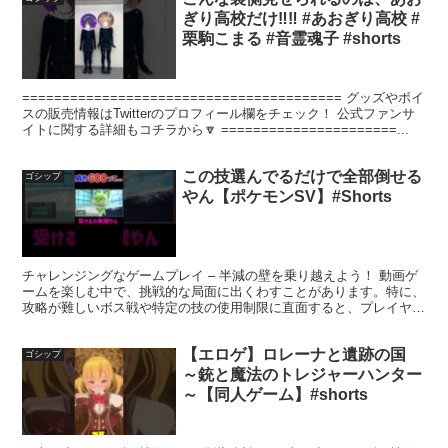
ぎり高校だけ‼‼ #あおぎり高校 #
栗駒こまる #音霊魂子 #shorts
======================================== グッズやボイ
スの販売情報はTwitterのプロフィール欄をチェック！ 公式ファンサ
イトに関する詳細もコチラから🔽 ======================...
この技選んでるだけで全部倒せる
ゴシップ
やん【ポケモンSV】#Shorts
チャレンジングなゲームプレイ – 半減の壁を乗り越えよう！ 動画ゲ
ームを楽しむ中で、挑戦的な局面に出くわすことがあります。特に、
攻略が難しいボス戦や特定の技の使用制限に直面すると、プレイヤー
の腕前が試されます。本記事では、あるプレイヤーの挑...
【エロゲ】ロレーナと遺跡の国
ゴシップ
～銃と魔法のトレジャーハンター
～【同人ゲーム】#shorts