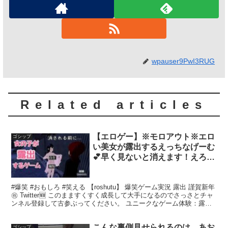
wpauser9PwI3RUG
Related articles
【エロゲー】※モロアウト※エロ
ゴシップ
い美女が露出するえっちなげーむ
💕早く見ないと消えます！えろげ
ーむ【露出】
#爆笑 #おもしろ #笑える 【roshutu】 爆笑ゲーム実況 露出 謹賀新年
㊗️ Twitter🆕 このまますくすく成長して大手になるのでさっさとチャ
ンネル登録して古参ぶってください。 ユニークなゲーム体験：露出
の冒険 新しいゲームのジ...
こんな裏側見せられるのは、あお
ゴシップ