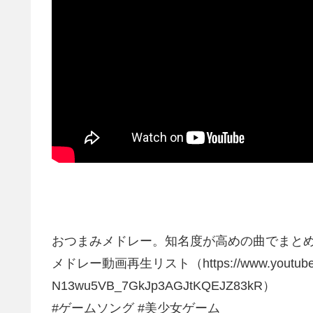
おつまみメドレー。知名度が高めの曲でまと
メドレー動画再生リスト（https://www.youtube.com/
N13wu5VB_7GkJp3AGJtKQEJZ83kR）
#ゲームソング #美少女ゲーム