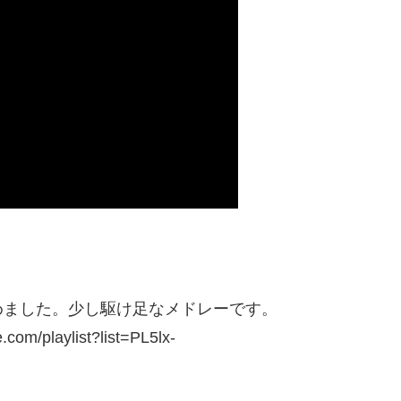
めました。少し駆け足なメドレーです。
playlist?list=PL5lx-