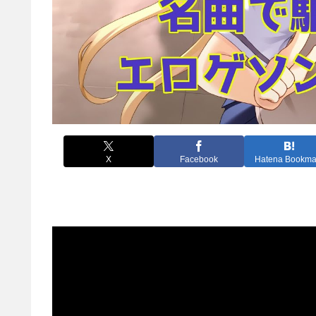
X
Facebook
Hatena Bookma