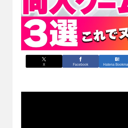
X
Facebook
Hatena Bookma