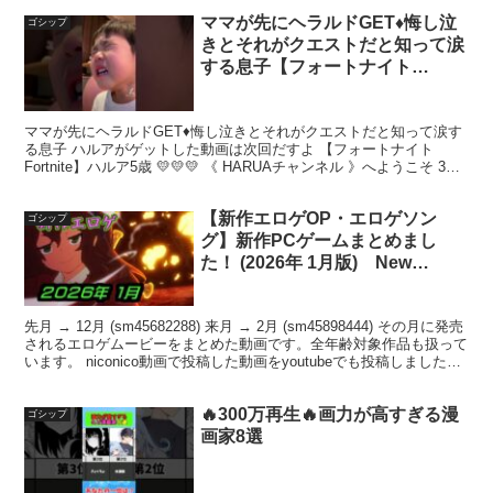
ママが先にヘラルドGET♦️悔し泣
ゴシップ
きとそれがクエストだと知って涙
する息子【フォートナイト
Fortnite】ハルア5歳
ママが先にヘラルドGET♦️悔し泣きとそれがクエストだと知って涙す
る息子 ハルアがゲットした動画は次回だすよ 【フォートナイト
Fortnite】ハルア5歳 💛💛💛 《 HARUAチャンネル 》へようこそ 3歳
でゲームウォッチのマリオブラザー...
【新作エロゲOP・エロゲソン
ゴシップ
グ】新作PCゲームまとめまし
た！ (2026年 1月版) New
GalGames(Erogame・
Erogesong) summarized
先月 → 12月 (sm45682288) 来月 → 2月 (sm45898444) その月に発売
されるエロゲムービーをまとめた動画です。全年齢対象作品も扱って
います。 niconico動画で投稿した動画をyoutubeでも投稿しました。
...
🔥300万再生🔥画力が高すぎる漫
ゴシップ
画家8選