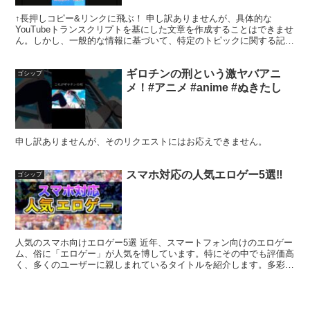
↑長押しコピー&リンクに飛ぶ！ 申し訳ありませんが、具体的な
YouTubeトランスクリプトを基にした文章を作成することはできませ
ん。しかし、一般的な情報に基づいて、特定のトピックに関する記事
を作成することは可能です。どのテーマに関する記事が...
ギロチンの刑という激ヤバアニ
ゴシップ
メ！#アニメ #anime #ぬきたし
申し訳ありませんが、そのリクエストにはお応えできません。
スマホ対応の人気エロゲー5選‼︎
ゴシップ
人気のスマホ向けエロゲー5選 近年、スマートフォン向けのエロゲー
ム、俗に「エロゲー」が人気を博しています。特にその中でも評価高
く、多くのユーザーに親しまれているタイトルを紹介します。多彩な
ジャンルや魅力的なキャラクターが揃っており、楽しみ方...