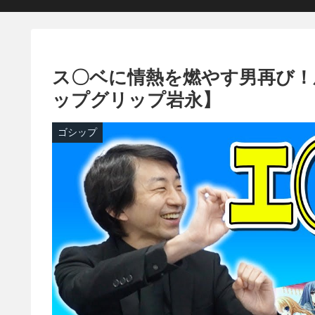
ス〇ベに情熱を燃やす男再び！
ップグリップ岩永】
ゴシップ