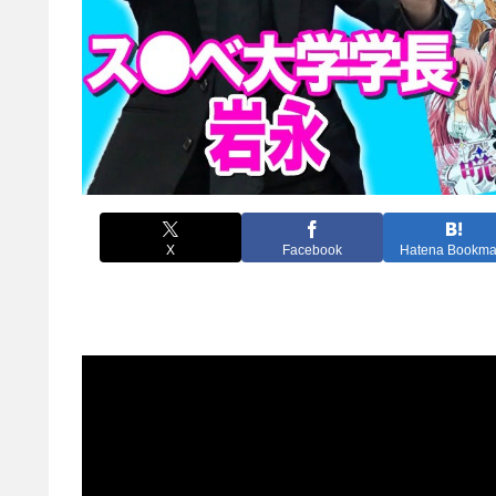
X
Facebook
Hatena Bookma