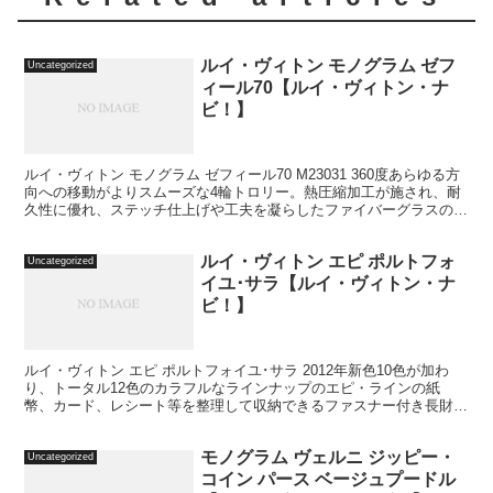
ルイ・ヴィトン モノグラム ゼフ
Uncategorized
ィール70【ルイ・ヴィトン・ナ
ビ！】
ルイ・ヴィトン モノグラム ゼフィール70 M23031 360度あらゆる方
向への移動がよりスムーズな4輪トロリー。熱圧縮加工が施され、耐
久性に優れ、ステッチ仕上げや工夫を凝らしたファイバーグラスのフ
レームなど、こだわり抜いたディテールが光...
ルイ・ヴィトン エピ ポルトフォ
Uncategorized
イユ･サラ【ルイ・ヴィトン・ナ
ビ！】
ルイ・ヴィトン エピ ポルトフォイユ･サラ 2012年新色10色が加わ
り、トータル12色のカラフルなラインナップのエピ・ラインの紙
幣、カード、レシート等を整理して収納できるファスナー付き長財
布。開けたとき中のものが見やすく、小銭入れ部分も大...
モノグラム ヴェルニ ジッピー・
Uncategorized
コイン パース ベージュプードル