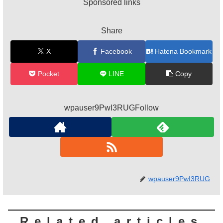
Sponsored links
Share
X
Facebook
Hatena Bookmark
Pocket
LINE
Copy
wpauser9PwI3RUGFollow
wpauser9PwI3RUG
Related articles