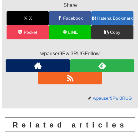
Share
X
Facebook
Hatena Bookmark
Pocket
LINE
Copy
wpauser9PwI3RUGFollow
wpauser9PwI3RUG
Related articles