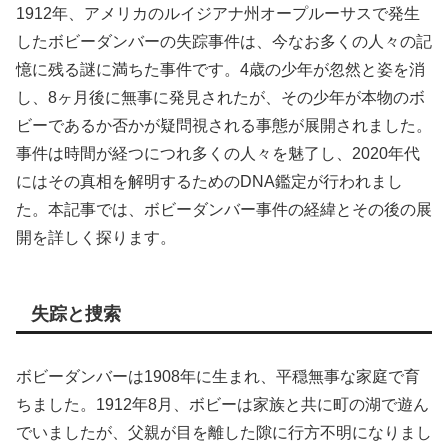
1912年、アメリカのルイジアナ州オープルーサスで発生
したボビーダンバーの失踪事件は、今なお多くの人々の記
憶に残る謎に満ちた事件です。4歳の少年が忽然と姿を消
し、8ヶ月後に無事に発見されたが、その少年が本物のボ
ビーであるか否かが疑問視される事態が展開されました。
事件は時間が経つにつれ多くの人々を魅了し、2020年代
にはその真相を解明するためのDNA鑑定が行われまし
た。本記事では、ボビーダンバー事件の経緯とその後の展
開を詳しく探ります。
失踪と捜索
ボビーダンバーは1908年に生まれ、平穏無事な家庭で育
ちました。1912年8月、ボビーは家族と共に町の湖で遊ん
でいましたが、父親が目を離した隙に行方不明になりまし