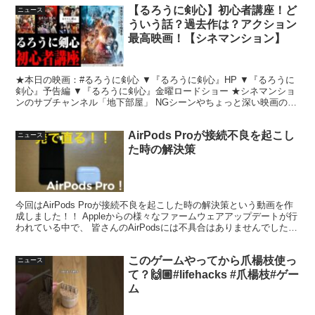
【るろうに剣心】初心者講座！ど
ニュース
ういう話？過去作は？アクション
最高映画！【シネマンション】
★本日の映画：#るろうに剣心 ▼『るろうに剣心』HP ▼『るろうに
剣心』予告編 ▼『るろうに剣心』金曜ロードショー ★シネマンショ
ンのサブチャンネル「地下部屋」 NGシーンやちょっと深い映画の
話、ネタバレトーク、 くだらなすぎるくだり、オフ...
AirPods Proが接続不良を起こし
ニュース
た時の解決策
今回はAirPods Proが接続不良を起こした時の解決策という動画を作
成しました！！ Appleからの様々なファームウェアアップデートが行
われている中で、 皆さんのAirPodsには不具合はありませんでした
か？？ 僕はノイズキャンセルなど...
このゲームやってから爪楊枝使っ
ニュース
て？🙌🏼#lifehacks #爪楊枝#ゲー
ム