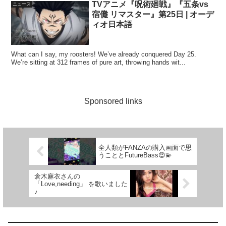
TVアニメ『呪術廻戦』『五条vs
ニュース
宿儺 リマスター』第25日 | オーデ
ィオ日本語
What can I say, my roosters! We’ve already conquered Day 25.
We’re sitting at 312 frames of pure art, throwing hands wit...
Sponsored links
全人類がFANZAの購入画面で思
うこととFutureBass😍💫
倉木麻衣さんの
「Love,needing」 を歌いました
♪