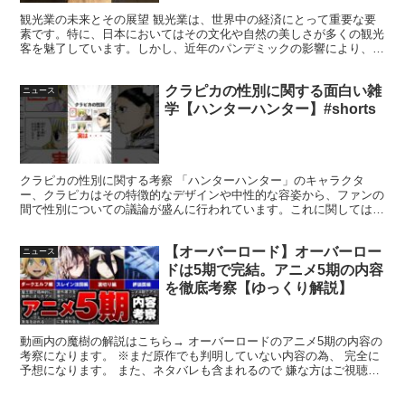
観光業の未来とその展望 観光業は、世界中の経済にとって重要な要
素です。特に、日本においてはその文化や自然の美しさが多くの観光
客を魅了しています。しかし、近年のパンデミックの影響により、観
光業は大きな打撃を受けました。この状況の中で、観光の未...
クラピカの性別に関する面白い雑
ニュース
学【ハンターハンター】#shorts
クラピカの性別に関する考察 「ハンターハンター」のキャラクタ
ー、クラピカはその特徴的なデザインや中性的な容姿から、ファンの
間で性別についての議論が盛んに行われています。これに関してはさ
まざまな見解があり、クエキュラや彼の背景にあるストーリー...
【オーバーロード】オーバーロー
ニュース
ドは5期で完結。アニメ5期の内容
を徹底考察【ゆっくり解説】
動画内の魔樹の解説はこちら→ オーバーロードのアニメ5期の内容の
考察になります。 ※まだ原作でも判明していない内容の為、 完全に
予想になります。 また、ネタバレも含まれるので 嫌な方はご視聴を
控える事をお勧めします。 その上で、 アニメが待...