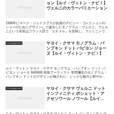
ョン【ルイ・ヴィトン・ナビ！】
ヴェルニのカラーバリエーション
1998年にマーク・ジェイコブスが自身のデビュー・コレクションの
ショーのためにデザインして誕生したモノグラム・ヴェルニ。ヴェル
ニという名前はフランス語で「エナメル」を意味し、フェミニンで個
性的なカラーで彩られたエナメル加工が施されたカーフス...
ヤヨイ・クサマ モノグラム・パ
Uncategorized
ンプキン ドット パピヨン ジョー
ヌ【ルイ・ヴィトン・ナビ！】
ルイ・ヴィトン ヤヨイ・クサマ モノグラム・パンプキン ドット パ
ピヨン ジョーヌ M40688 前衛アーティスト 草間彌生のモノグラム・
パンプキン ドットのデザインが施された、シックな魅力と鮮やかな
カラーが融合された『パピヨン』。 草間彌...
ヤヨイ・クサマ ヴェルニ ドット
Uncategorized
インフィニティ ポシェット・ア
クセソワール ノワール【ルイ・
ヴィトン・ナビ！】
ルイ・ヴィトン ヤヨイ・クサマ ヴェルニ ドット インフィニティ ポ