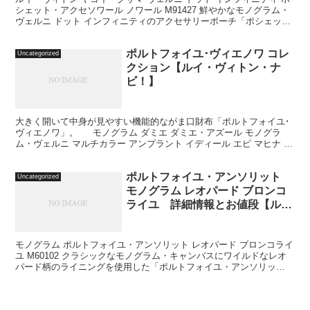
シェット・アクセソワール ノワール M91427 鮮やかなモノグラム・
ヴェルニ ドット インフィニティのアクセサリーポーチ「ポシェッ
ト・アクセソワール」。魅惑的なドットパタ...
ポルトフォイユ･ヴィエノワ コレ
Uncategorized
クション【ルイ・ヴィトン・ナ
ビ！】
大きく開いて中身が見やすい機能的ながま口財布「ポルトフォイユ･
ヴィエノワ」。 モノグラム ダミエ ダミエ・アズール モノグラ
ム・ヴェルニ マルチカラー アンプラント イディール エピ マヒナ メ
ンズ財布
ポルトフォイユ・アンソリット
Uncategorized
モノグラム レオパード ブロンコ
ライユ 詳細情報とお値段【ル
イ・ヴィトン・ナビ！】
モノグラム ポルトフォイユ・アンソリット レオパード ブロンコライ
ユ M60102 クラシックなモノグラム・キャンバスにワイルドなレオ
パード柄のライニングを使用した「ポルトフォイユ・アンソリッ
ト」。Dリングの部分に別売りのチェーン（M580...