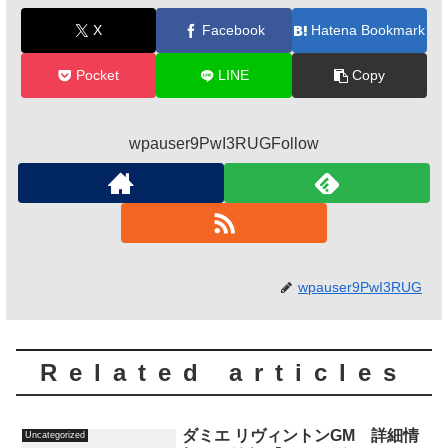
X
Facebook
Hatena Bookmark
Pocket
LINE
Copy
wpauser9PwI3RUGFollow
wpauser9PwI3RUG
Related articles
ダミエ リヴィントンGM 詳細情
Uncategorized