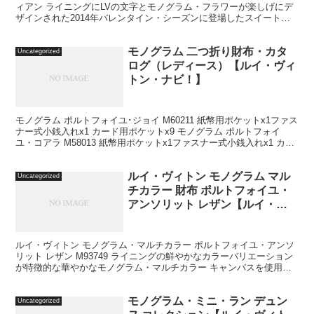
ィアン ライニングにLVの文字とモノグラム・フラワーが楽しげにデ
ザインされた2014年バレンタイン・シーズンに登場したスイート・
モノグラムのポルトフォイユ・アンソリット。鮮やかな...
モノグラム 二つ折り財布・カタ
Uncategorized
ログ（レディース）【ルイ・ヴィ
トン・ナビ！】
モノグラム ポルトフォイユ･ジョイ M60211 紙幣用ポケットx1ファス
ナー式小銭入れx1 カード用ポケットx9 モノグラム ポルトフォイ
ユ・コアラ M58013 紙幣用ポケットx1ファスナー式小銭入れx1 カー
ド用ポケットx9 モノグラ...
ルイ・ヴィトン モノグラム マル
Uncategorized
チカラー 財布 ポルトフォイユ・
アンソリット レザン【ルイ・ヴ
ィトン・ナビ！】
ルイ・ヴィトン モノグラム・マルチカラー ポルトフォイユ・アンソ
リット レザン M93749 ライニングの鮮やかなカラーバリエーション
が特徴的な華やかなモノグラム・マルチカラー キャンバスを使用し
た「ポルトフォイユ・アンソリット」。 本体は...
モノグラム・ミニ・ラン デュン
Uncategorized