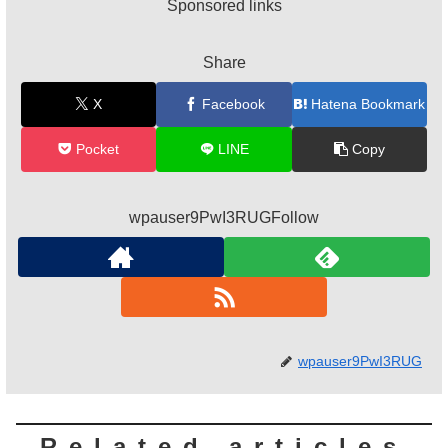
Sponsored links
Share
X
Facebook
Hatena Bookmark
Pocket
LINE
Copy
wpauser9PwI3RUGFollow
wpauser9PwI3RUG
Related articles