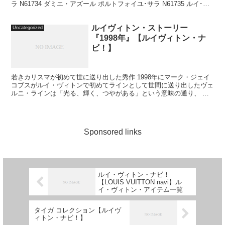
ラ N61734 ダミエ・アズール ポルトフォイユ･サラ N61735 ルイ･ヴ
ィトン・ナビ！ト...
ルイヴィトン・ストーリー
Uncategorized
『1998年』【ルイヴィトン・ナ
ビ！】
若きカリスマが初めて世に送り出した秀作 1998年にマーク・ジェイ
コブスがルイ・ヴィトンで初めてラインとして世間に送り出したヴェ
ルニ・ラインは「光る、輝く、つやがある」という意味の通り、 つ
ややかな質感のエナメルコーティングを施したカーフを...
Sponsored links
ルイ・ヴィトン・ナビ！
【LOUIS VUITTON navi】ル
イ・ヴィトン・アイテム一覧
タイガ コレクション【ルイヴ
ィトン・ナビ！】