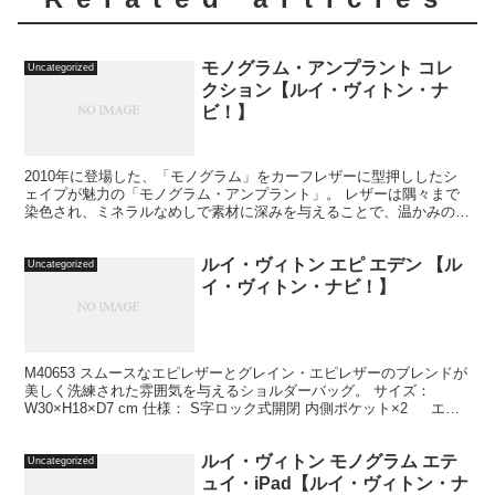
モノグラム・アンプラント コレ
Uncategorized
クション【ルイ・ヴィトン・ナ
ビ！】
2010年に登場した、「モノグラム」をカーフレザーに型押ししたシ
ェイプが魅力の「モノグラム・アンプラント」。 レザーは隅々まで
染色され、ミネラルなめしで素材に深みを与えることで、温かみのあ
る表情に。 贅沢な風合いと触れると実感できる柔らかさ...
ルイ・ヴィトン エピ エデン 【ル
Uncategorized
イ・ヴィトン・ナビ！】
M40653 スムースなエピレザーとグレイン・エピレザーのブレンドが
美しく洗練された雰囲気を与えるショルダーバッグ。 サイズ：
W30×H18×D7 cm 仕様： S字ロック式開閉 内側ポケット×2 エデ
ン アンディゴブルー M4065...
ルイ・ヴィトン モノグラム エテ
Uncategorized
ュイ・iPad【ルイ・ヴィトン・ナ