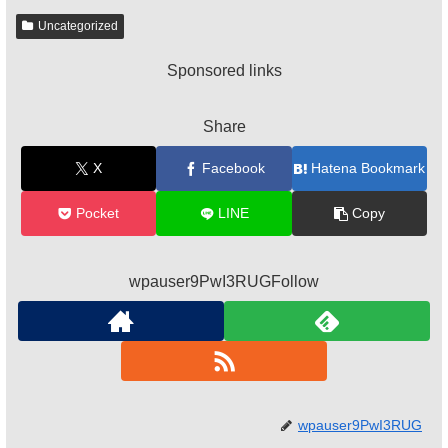
Uncategorized
Sponsored links
Share
X
Facebook
Hatena Bookmark
Pocket
LINE
Copy
wpauser9PwI3RUGFollow
wpauser9PwI3RUG