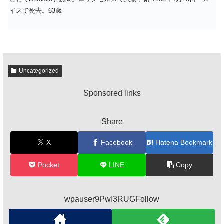
イスで死去。63歳
Uncategorized
Sponsored links
Share
X
Facebook
Hatena Bookmark
Pocket
LINE
Copy
wpauser9PwI3RUGFollow