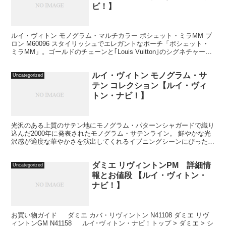
ビ！】
ルイ・ヴィトン モノグラム・マルチカラー ポシェット・ミラMM ブ
ロン M60096 スタイリッシュでエレガントなポーチ「ポシェット・
ミラMM」。ゴールドのチェーンと｢Louis Vuitton｣のシグネチャーの
入ったプレートがゴージャスな...
ルイ・ヴィトン モノグラム・サ
Uncategorized
テン コレクション【ルイ・ヴィ
トン・ナビ！】
光沢のある上質のサテン地にモノグラム・パターンシャガードで織り
込んだ2000年に発表されたモノグラム・サテンライン。 鮮やかな光
沢感が適度な華やかさを演出してくれるイブニングシーンにぴったり
なライン。 ノワール ルージュ ベージュ M921...
ダミエ リヴィントンPM 詳細情
Uncategorized
報とお値段 【ルイ・ヴィトン・
ナビ！】
お買い物ガイド ダミエ カバ・リヴィントン N41108 ダミエ リヴ
ィントンGM N41158 ルイ･ヴィトン・ナビ！トップ > ダミエ > シ