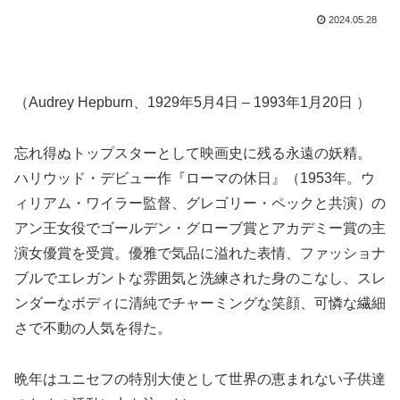
2024.05.28
（Audrey Hepburn、1929年5月4日 – 1993年1月20日 ）
忘れ得ぬトップスターとして映画史に残る永遠の妖精。
ハリウッド・デビュー作『ローマの休日』（1953年。ウ
ィリアム・ワイラー監督、グレゴリー・ペックと共演）の
アン王女役でゴールデン・グローブ賞とアカデミー賞の主
演女優賞を受賞。優雅で気品に溢れた表情、ファッショナ
ブルでエレガントな雰囲気と洗練された身のこなし、スレ
ンダーなボディに清純でチャーミングな笑顔、可憐な繊細
さで不動の人気を得た。
晩年はユニセフの特別大使として世界の恵まれない子供達