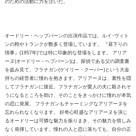
のための活動に力を注いだ。
オードリー・ヘップバーンの出演作品では、ルイ･ヴィト
ンの鞄やトランクが数多く登場しています。 『昼下りの
情事』(1957年)では特に印象的な登場をします。 アリア
ーヌ(オードリー・ヘプバーン)は、探偵である父の調査書
を盗み見て、フラナガン(ゲイリー・クーパー)という大金
持ちの経営者に憧れを抱きます。アリアーヌは、素性を隠
してフラナガンに接近。フラナガンが愛人の夫に殺されそ
うになるところを助け、そのことをきっかけに憧れが本気
の恋に発展。 フラナガンもチャーミングなアリアーヌを
忘れられなくなります。 好奇心旺盛なアリアーヌを演じ
るオードリーは可憐な魅力を振りまき、その魅力を惜しみ
なく発揮しています。憧れの人と恋に落ちても、自分の正