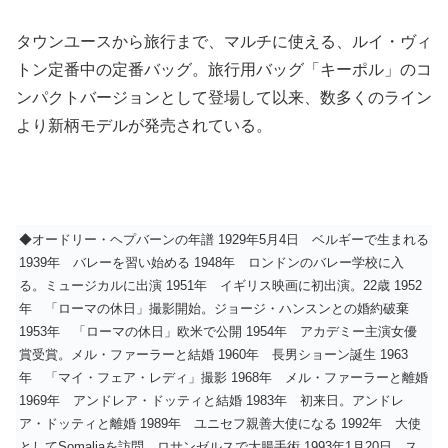
タウンユースから旅行まで、マルチに使える、ルイ・ヴィ
トン定番中の定番バッグ。旅行用バッグ「キーポル」のコ
ンパクトバージョンとして登場して以来、数多くのライン
より新柄モデルが発売されている。
◆オードリー・ヘプバーンの年譜 1929年5月4日 ベルギーで生まれる
1939年 バレーを習い始める 1948年 ロンドンのバレー学校に入
る。ミュージカルに出演 1951年 イギリス映画に初出演。22歳 1952
年 「ローマの休日」撮影開始。ジョージ・ハンスンとの婚約破棄
1953年 「ローマの休日」欧米で公開 1954年 アカデミー主演女優
賞受賞。メル・ファーラーと結婚 1960年 長男ショーン誕生 1963
年 「マイ・フェア・レディ」撮影 1968年 メル・ファーラーと離婚
1969年 アンドレア・ドッティと結婚 1983年 初来日。アンドレ
ア・ドッティと離婚 1989年 ユニセフ親善大使になる 1992年 大使
としてSomaliaを訪問。ロサンゼルスで大腸手術 1993年1月20日 ス