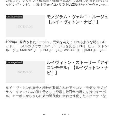
カタログ。デザイン・機能性・価格を見比べて比較できるお財布ショ
ッピング・ナビ。 ポルトフォイユ･サラ N63209 ジッピーウォレット
N41661 ポルトフォイユ･クレマンス ...
モノグラム・ヴェルニ・ルージュ
Uncategorized
【ルイ・ヴィトン・ナビ！】
1999年に発表されたルージュ。元気を与えてくれるような明るいレ
ッド。 メルカリでヴェルニ ルージュを見る［PR］ ヒューストン
ルージュ M91092 リードPM ルージュ M91088 リードMM ルージュ
M91086 リードGM...
ルイヴィトン・ストーリー『アイ
Uncategorized
コンモデル』【ルイヴィトン・ナ
ビ！】
ルイ・ヴィトンの歴史と精神が凝縮されたアイコン・モデル モノグ
ラム・キャンバスの第１号として登場し数百年の歴史を持つキーポ
ル。キーポルからさらに旅の近代化に合わせ進化したスピーディな
ど、時代と共に進化し、いつの時代も愛され続けているルイ・ヴ...