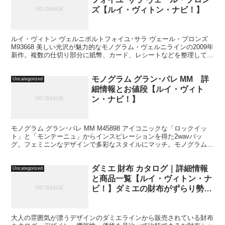
ズ【ルイ・ヴィトン・ナビ！】
ルイ・ヴィトン ヴェルニポルトフォイユ･サラ ヴェール・ブロンズ
M93668 美しい光沢が魅力的なモノグラム・ヴェルニラインの2009年
新作。複数の仕切り部分に紙幣、カード、レシートなどを整理して収
納できる、フェミニンで機能性抜群な財布。...
モノグラム グラン･パレ MM 詳
Uncategorized
細情報とお値段【ルイ・ヴィト
ン・ナビ！】
モノグラム グラン･パレ MM M45898 アイコニックな「ロックイッ
ト」と「モンテーニュ」からインスピレーションを得た2wavバッ
グ。フェミニンなデザインで多彩なスタイルにマッチ。モノグラム･
キャンバスにヌメ革のトリミングと鮮やかなレッ...
ダミエ 財布 カタログ｜詳細情報
Uncategorized
と商品一覧【ルイ・ヴィトン・ナ
ビ！】ダミエの財布がずらり勢揃
い！
大人の雰囲気が漂うデザインのダミエラインから販売されている財布